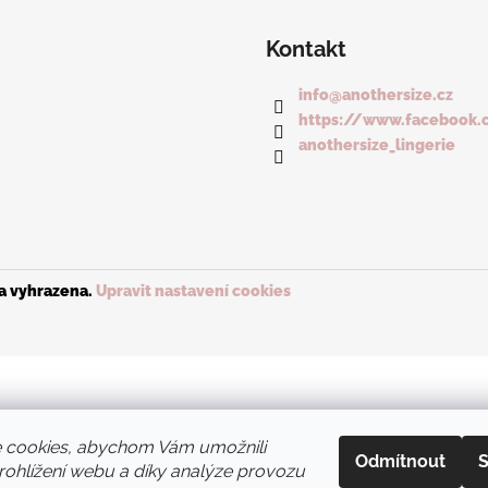
Kontakt
info
@
anothersize.cz
https://www.facebook.
anothersize_lingerie
va vyhrazena.
Upravit nastavení cookies
 cookies, abychom Vám umožnili
Odmítnout
S
ohlížení webu a díky analýze provozu