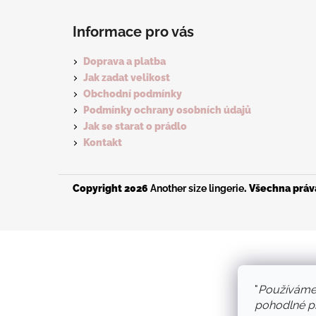
Z
á
Informace pro vás
p
a
Doprava a platba
t
Jak zadat velikost
í
Obchodní podmínky
Podmínky ochrany osobních údajů
Jak se starat o prádlo
Kontakt
Copyright 2026
Another size lingerie
. Všechna prá
"
Používáme
pohodlné pr