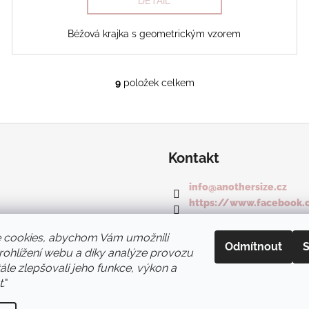
DETAIL
Béžová krajka s geometrickým vzorem
9
položek celkem
O
v
l
á
d
Kontakt
a
c
info
@
anothersize.cz
í
https://www.facebook.
p
anothersize_lingerie
r
 cookies, abychom Vám umožnili
v
Odmítnout
S
ohlížení webu a díky analýze provozu
k
le zlepšovali jeho funkce, výkon a
y
.
"
v
ý