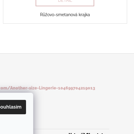
DETAIL
Růžovo-smetanová krajka
com/Another-size-Lingerie-104699704219013
ouhlasím