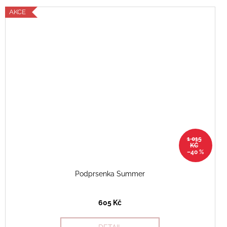
AKCE
1 015
KČ
–40 %
Podprsenka Summer
605 Kč