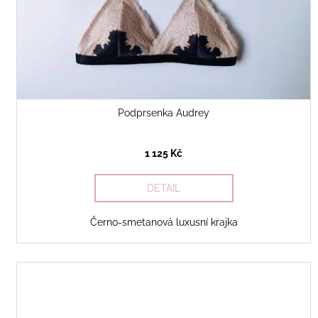
o
k
d
t
u
ů
k
t
ů
Podprsenka Audrey
1 125 Kč
DETAIL
Černo-smetanová luxusní krajka