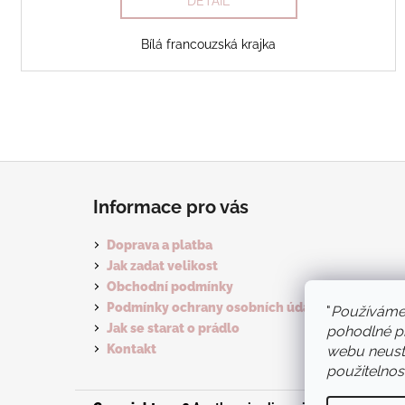
DETAIL
Bílá francouzská krajka
Z
á
Informace pro vás
p
a
Doprava a platba
t
Jak zadat velikost
í
Obchodní podmínky
Podmínky ochrany osobních údajů
"
Používáme
Jak se starat o prádlo
pohodlné pr
Kontakt
webu neustá
použitelnost